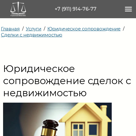
+7 (911) 914-76-77
Главная
/
Услуги
/
Юридическое сопровождение
/
Сделки с недвижимостью
УСЛУГИ
ИНФОРМАЦИЯ
ЦЕНЫ
Юридическое
КОНТАКТЫ
сопровождение сделок с
недвижимостью
+7 (911) 914-76-77
Заказать
звонок