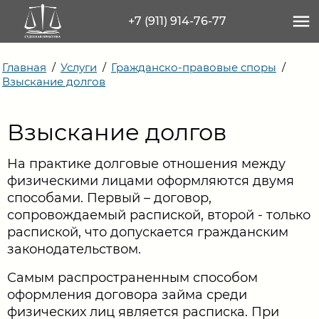
+7 (911) 914-76-77
Главная
/
Услуги
/
Гражданско-правовые споры
/
Взыскание долгов
УСЛУГИ
ИНФОРМАЦИЯ
Взыскание долгов
ЦЕНЫ
На практике долговые отношения между
КОНТАКТЫ
физическими лицами оформляются двумя
способами. Первый – договор,
сопровождаемый распиской, второй - только
+7 (911) 914-76-77
распиской, что допускается гражданским
законодательством.
Самым распространенным способом
Заказать
оформления договора займа среди
звонок
физических лиц является расписка. При